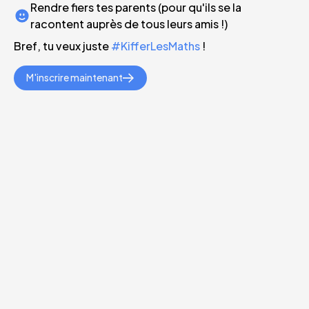
Rendre fiers tes parents (pour qu'ils se la
racontent auprès de tous leurs amis !)
Bref, tu veux juste
#KifferLesMaths
!
M'inscrire maintenant
LES MATHS NE T'AURONT JAMAIS PARU AUSSI
SIMPLES...
Testé et
approuvé
par des
milliers d'élèves