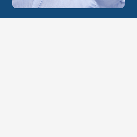
LES MATHS NE T'AURONT JAMAIS PARU AUSSI
SIMPLES...
Comment vais-je t'aider à
progresser
?
Contenu vidéo
+ de 2500 vidéos hyper-détaillées
Consultation illimitée