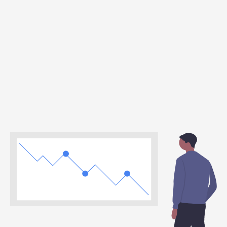
600
k
utilisateurs actifs
+
143
k
abonnés Youtube