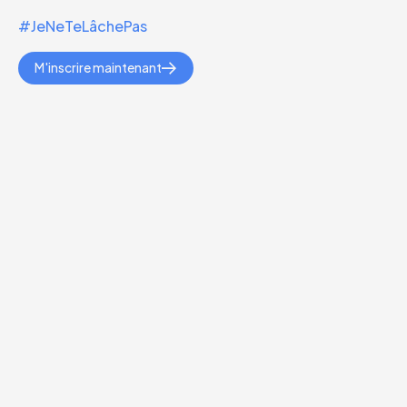
#JeNeTeLâchePas
M'inscrire maintenant
Depuis 2013, Kiffe Les Maths c'est :
+
2500
vidéos disponibles