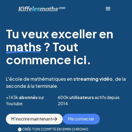
Tu veux exceller en
maths
? Tout
commence ici.
L'école de mathématiques en
streaming vidéo
, de la
seconde à la terminale.
+
143
k
abonnés
sur
600
k
utilisateurs
actifs depuis
Youtube
2014
M'inscrire maintenant
Me connecter
CRÉE TON COMPTE EN 5MIN CHRONO